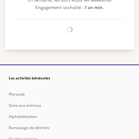
En semaine, les soirs et/ou les weekends
Engagement souhaité :
1 an min.
Chargement...
Les activités bénévoles
Maraude
Soins aux animaux
Alphabétisation
Ramassage de déchets