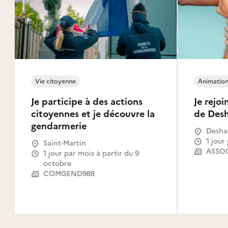
Vie citoyenne
Animation 
Je participe à des actions
Je rejo
citoyennes et je découvre la
de Desh
gendarmerie
Desha
1 jou
Saint-Martin
1 jour par mois à partir du 9
octobre
COMGEND988