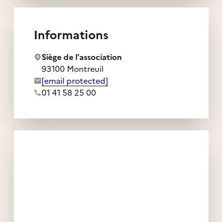
Informations
Siège de l'association
93100 Montreuil
Adresse e-mail de l'association :
[email protected]
Numéro de téléphone de l'association :
01 41 58 25 00