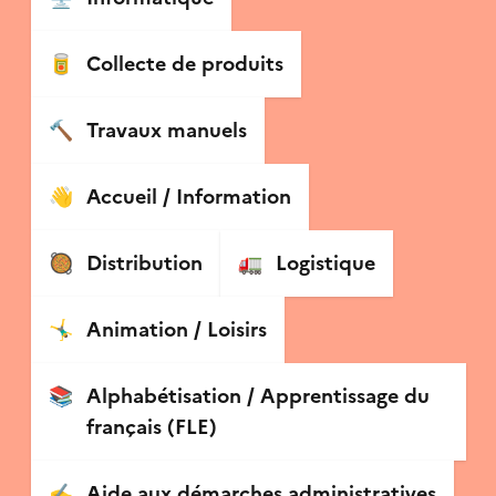
🥫
Collecte de produits
🔨
Travaux manuels
👋
Accueil / Information
🥘
Distribution
🚛
Logistique
🤸‍♂️
Animation / Loisirs
📚
Alphabétisation / Apprentissage du
français (FLE)
✍️
Aide aux démarches administratives