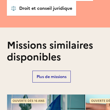
⚖️
Droit et conseil juridique
Missions similaires
disponibles
Plus de missions
OUVERTE DÈS 16 ANS
OUVERTE DÈ