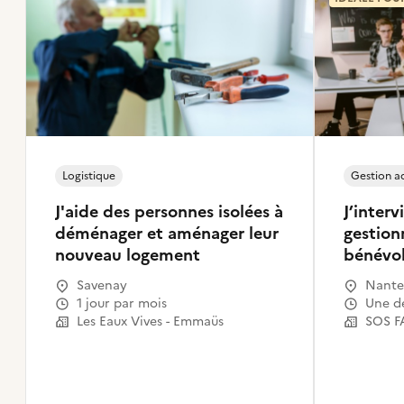
Logistique
Gestion ad
J'aide des personnes isolées à
J’interv
déménager et aménager leur
gestion
nouveau logement
bénévo
Savenay
Nante
1 jour par mois
Une 
Les Eaux Vives - Emmaüs
SOS F