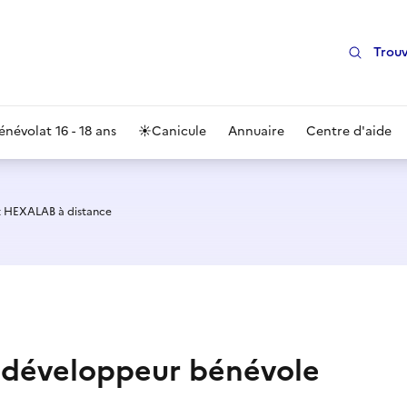
Trouv
énévolat 16 - 18 ans
☀️
Canicule
Annuaire
Centre d'aide
t HEXALAB à distance
e développeur bénévole