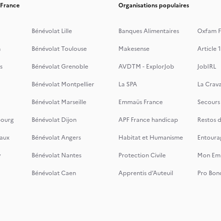
 France
Organisations populaires
Bénévolat Lille
Banques Alimentaires
Oxfam F
n
Bénévolat Toulouse
Makesense
Article 1
s
Bénévolat Grenoble
AVDTM - ExplorJob
JobIRL
Bénévolat Montpellier
La SPA
La Crava
Bénévolat Marseille
Emmaüs France
Secours
bourg
Bénévolat Dijon
APF France handicap
Restos 
aux
Bénévolat Angers
Habitat et Humanisme
Entoura
y
Bénévolat Nantes
Protection Civile
Mon Emi
Bénévolat Caen
Apprentis d’Auteuil
Pro Bon