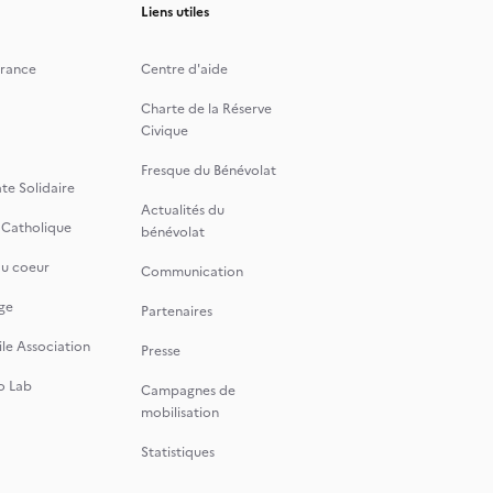
Liens utiles
rance
Centre d'aide
Charte de la Réserve
Civique
Fresque du Bénévolat
te Solidaire
Actualités du
 Catholique
bénévolat
du coeur
Communication
ge
Partenaires
le Association
Presse
o Lab
Campagnes de
mobilisation
Statistiques