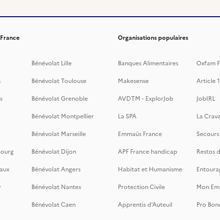
 France
Organisations populaires
Bénévolat Lille
Banques Alimentaires
Oxfam F
n
Bénévolat Toulouse
Makesense
Article 1
s
Bénévolat Grenoble
AVDTM - ExplorJob
JobIRL
Bénévolat Montpellier
La SPA
La Crava
Bénévolat Marseille
Emmaüs France
Secours
bourg
Bénévolat Dijon
APF France handicap
Restos 
aux
Bénévolat Angers
Habitat et Humanisme
Entoura
y
Bénévolat Nantes
Protection Civile
Mon Emi
Bénévolat Caen
Apprentis d’Auteuil
Pro Bon