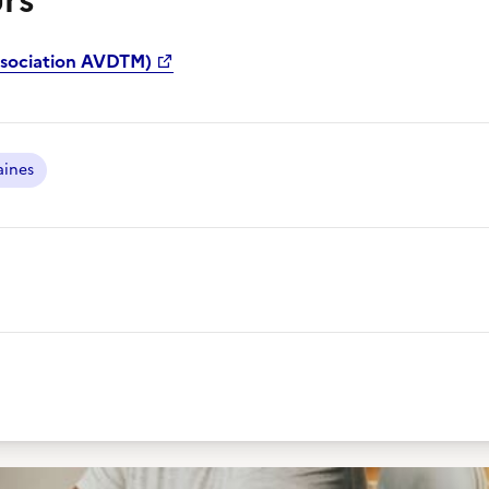
rs
ssociation AVDTM)
aines