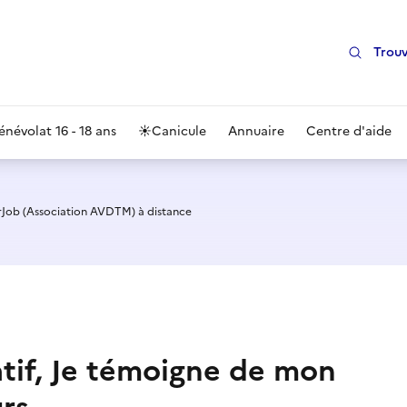
Trouv
énévolat 16 - 18 ans
☀️
Canicule
Annuaire
Centre d'aide
rJob (Association AVDTM) à distance
atif, Je témoigne de mon