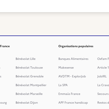
 France
Organisations populaires
Bénévolat Lille
Banques Alimentaires
Oxfam F
n
Bénévolat Toulouse
Makesense
Article 1
s
Bénévolat Grenoble
AVDTM - ExplorJob
JobIRL
Bénévolat Montpellier
La SPA
La Crava
Bénévolat Marseille
Emmaüs France
Secours
bourg
Bénévolat Dijon
APF France handicap
Restos 