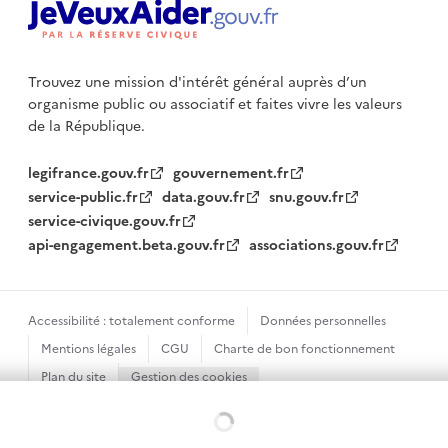
Trouvez une mission d'intérêt général auprès d’un
organisme public
ou associatif et faites vivre les valeurs
de la République.
legifrance.gouv.fr
gouvernement.fr
service-public.fr
data.gouv.fr
snu.gouv.fr
service-civique.gouv.fr
api-engagement.beta.gouv.fr
associations.gouv.fr
Accessibilité : totalement conforme
Données personnelles
Mentions légales
CGU
Charte de bon fonctionnement
Plan du site
Gestion des cookies
Sauf mention contraire, tous les textes de ce site sont sous
Chargement...
licence etalab-2.0