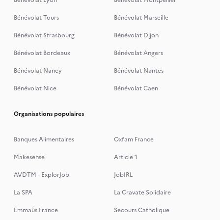
Bénévolat Lyon
Bénévolat Montpellier
Bénévolat Tours
Bénévolat Marseille
Bénévolat Strasbourg
Bénévolat Dijon
Bénévolat Bordeaux
Bénévolat Angers
Bénévolat Nancy
Bénévolat Nantes
Bénévolat Nice
Bénévolat Caen
Organisations populaires
Banques Alimentaires
Oxfam France
Makesense
Article 1
AVDTM - ExplorJob
JobIRL
La SPA
La Cravate Solidaire
Emmaüs France
Secours Catholique