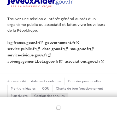
Trouvez une mission d'intérêt général auprès d’un
organisme public
ou associatif et faites vivre les valeurs
de la République.
legifrance.gouv.fr
gouvernement.fr
service-public.fr
data.gouv.fr
snu.gouv.fr
service-civique.gouv.fr
api-engagement.beta.gouv.fr
associations.gouv.fr
Accessibilité : totalement conforme
Données personnelles
Mentions légales
CGU
Charte de bon fonctionnement
Plan du site
Gestion des cookies
Sauf mention contraire, tous les textes de ce site sont sous
Chargement...
licence etalab-2.0