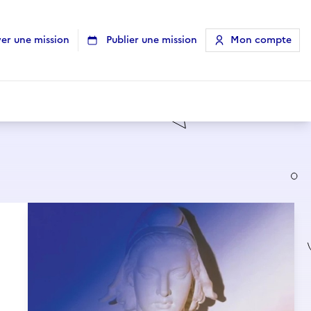
er une mission
Publier une mission
Mon compte