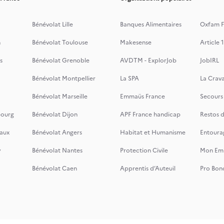
Bénévolat Lille
Banques Alimentaires
Oxfam F
n
Bénévolat Toulouse
Makesense
Article 1
s
Bénévolat Grenoble
AVDTM - ExplorJob
JobIRL
Bénévolat Montpellier
La SPA
La Crava
Bénévolat Marseille
Emmaüs France
Secours
bourg
Bénévolat Dijon
APF France handicap
Restos 
aux
Bénévolat Angers
Habitat et Humanisme
Entoura
y
Bénévolat Nantes
Protection Civile
Mon Emi
Bénévolat Caen
Apprentis d’Auteuil
Pro Bon