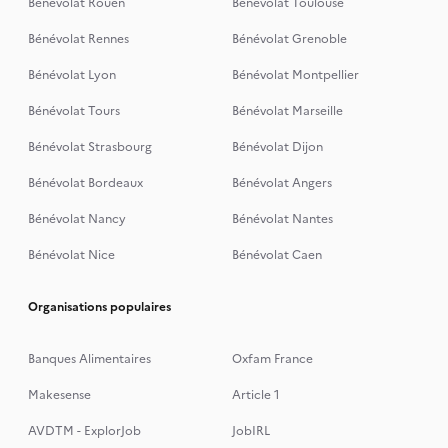
Bénévolat Rouen
Bénévolat Toulouse
Bénévolat Rennes
Bénévolat Grenoble
Bénévolat Lyon
Bénévolat Montpellier
Bénévolat Tours
Bénévolat Marseille
Bénévolat Strasbourg
Bénévolat Dijon
Bénévolat Bordeaux
Bénévolat Angers
Bénévolat Nancy
Bénévolat Nantes
Bénévolat Nice
Bénévolat Caen
Organisations populaires
Banques Alimentaires
Oxfam France
Makesense
Article 1
AVDTM - ExplorJob
JobIRL