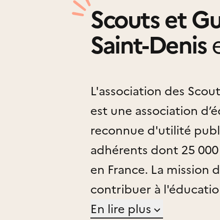
Scouts et Gui
Saint-Denis
e
L'association des Scou
est une association d’
reconnue d'utilité pub
adhérents dont 25 000 
en France. La mission 
contribuer à l'éducatio
d'un système de valeur
En lire plus