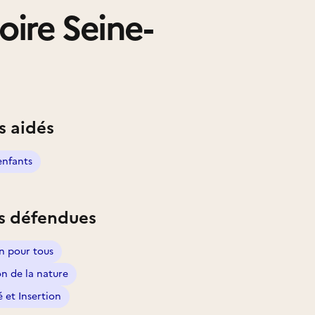
oire Seine-
s aidés
enfants
s défendues
n pour tous
on de la nature
é et Insertion