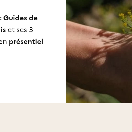
t Guides de
is
et ses 3
en
présentiel