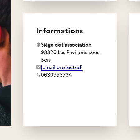
Informations
Siège de l'association
93320 Les Pavillons-sous-
Bois
Adresse e-mail de l'association :
[email protected]
Numéro de téléphone de l'association :
0630993734
ciation