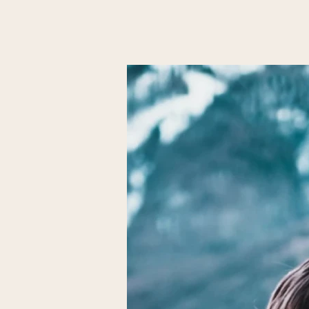
et la loi scoute, de con
d'un monde meilleur o
joue un rôle constructif
Aujourd'hui, l’associat
de France connaît une
continue sa stratégie 
progression du nombre
accompagner sa croissa
s’appuie sur une richess
collaborateurs salariés