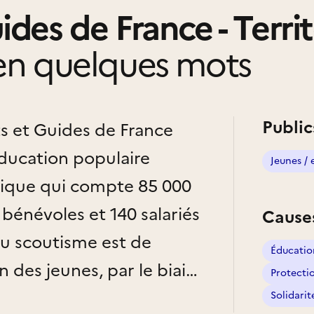
des de France - Territ
n quelques mots
Public
ts et Guides de France
éducation populaire
Jeunes / 
lique qui compte 85 000
bénévoles et 140 salariés
Cause
du scoutisme est de
Éducatio
n des jeunes, par le biais
Protecti
s basé sur la promesse
Solidarit