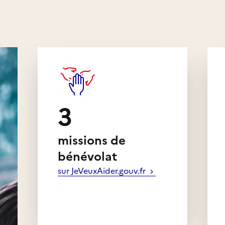
tribuer à la construction
ù chacun s’épanouit et
 dans la société.
ion des Scouts et Guides
 formidable expansion et
3
de croissance avec une
 de ses adhérents. Pour
missions de
nce, l’association
bénévolat
e essentielle : ses
sur JeVeuxAider.gouv.fr
 et ses bénévoles.