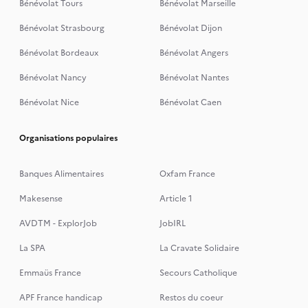
Bénévolat Tours
Bénévolat Marseille
Bénévolat Strasbourg
Bénévolat Dijon
Bénévolat Bordeaux
Bénévolat Angers
Bénévolat Nancy
Bénévolat Nantes
Bénévolat Nice
Bénévolat Caen
Organisations populaires
Banques Alimentaires
Oxfam France
Makesense
Article 1
AVDTM - ExplorJob
JobIRL
La SPA
La Cravate Solidaire
Emmaüs France
Secours Catholique
APF France handicap
Restos du coeur