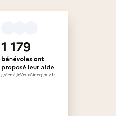
1 179
bénévoles ont
proposé leur aide
grâce à JeVeuxAider.gouv.fr