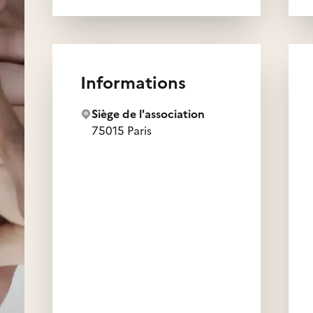
roximité Parcours,
nt les statuts ont été
7.
Informations
Siège de l'association
75015 Paris