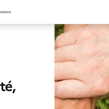
ssions
té,