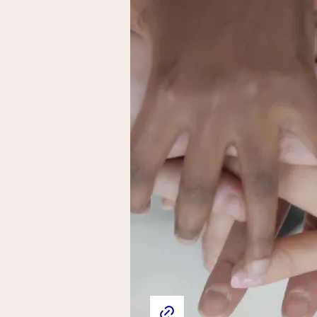
l’association Passion P
association loi 1901, do
déposés le 2 février 201
Liens externes de l'association