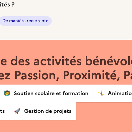
ités ?
De manière récurrente
 des activités bénévol
z Passion, Proximité, P
👨‍🏫
Soutien scolaire et formation
🤸‍♂️
Animation
ts
🚀
Gestion de projets