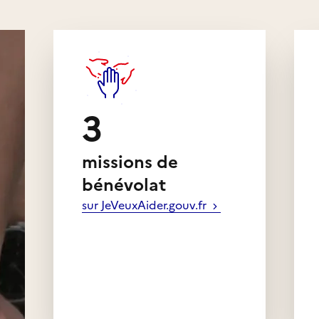
s de Passion une vision
te et engageante de la
le qu’elle soit, pour
3
rs, acteurs de leurs
missions de
ravail scolaire
bénévolat
sur JeVeuxAider.gouv.fr
ruit, la passion ça se
N JOB est porté par