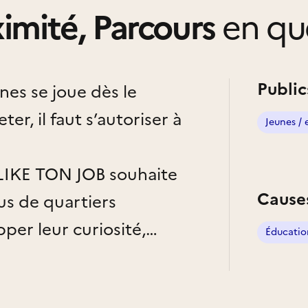
ximité, Parcours
en qu
Public
unes se joue dès le
ter, il faut s’autoriser à
Jeunes / 
LIKE TON JOB souhaite
Cause
sus de quartiers
per leur curiosité,
Éducatio
s possibles
l’intervention de