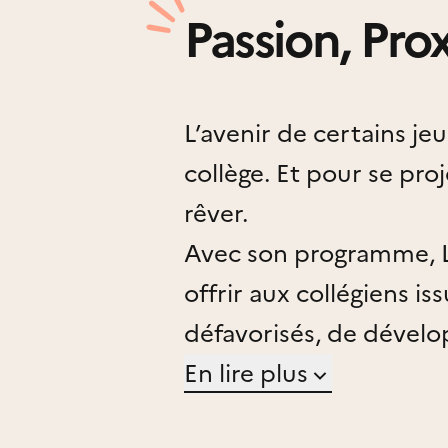
Passion, Pro
L’avenir de certains je
collège. Et pour se proje
rêver.
Avec son programme, 
offrir aux collégiens is
défavorisés, de dévelop
étendre leur champ de
En lire plus
Leur apporter, grâce à 