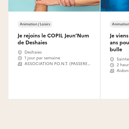
Animation / Loisirs
Animation 
Je rejoins le COPIL Jeun’Num
Je vien
de Deshaies
ans pour
bulle
Deshaies
1 jour par semaine
Sainte
ASSOCIATION P.O.N.T. (PASSERELLES OUVERTES VERS LE NUMERIQUE POUR TOUS)
2 heu