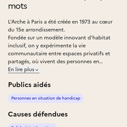
mots
L'Arche à Paris a été créée en 1973 au cœur
du 15e arrondissement.
Fondée sur un modèle innovant d'habitat
inclusif, on y expérimente la vie
communautaire entre espaces privatifs et
partagés, où vivent des personnes en
situation de handicap mental et leurs
En lire plus
accompagnants (salariés, volontaires de
Publics aidés
service civique, logés contre-service).
Personnes en situation de handicap
L'Arche témoigne depuis près de 60 ans que
la relation fraternelle avec les personnes en
Causes défendues
situation de handicap favorise la
construction d'une société plus généreuse et