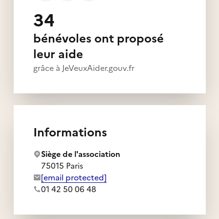
34
bénévoles ont proposé
leur aide
grâce à JeVeuxAider.gouv.fr
Informations
Siège de l'association
75015 Paris
Adresse e-mail de l'association :
[email protected]
Numéro de téléphone de l'association :
01 42 50 06 48