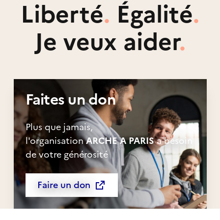
Liberté
.
Égalité
.
Je veux aider
.
Faites un don
Plus que jamais,
l'organisation
ARCHE A PARIS
a besoin
de votre générosité
Faire un don