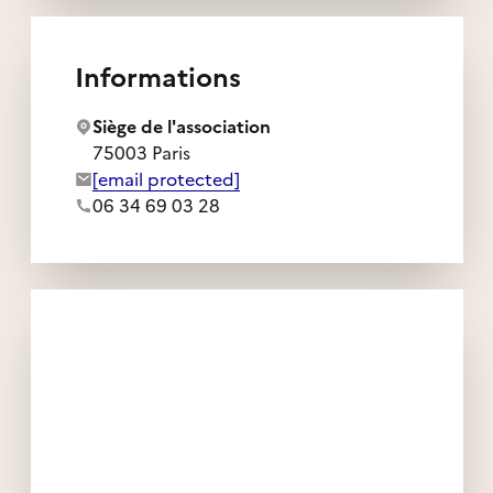
Informations
Siège de l'association
75003 Paris
Adresse e-mail de l'association :
[email protected]
Numéro de téléphone de l'association :
06 34 69 03 28