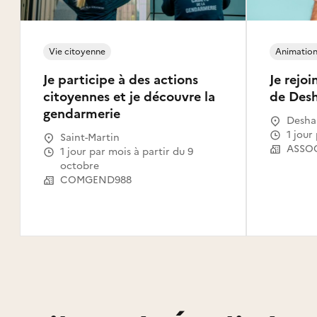
Vie citoyenne
Animation 
Je participe à des actions
Je rejo
citoyennes et je découvre la
de Desh
gendarmerie
Desha
1 jou
Saint-Martin
1 jour par mois à partir du 9
octobre
COMGEND988