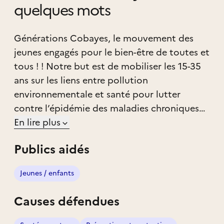
quelques mots
Générations Cobayes, le mouvement des
jeunes engagés pour le bien-être de toutes et
tous ! ! Notre but est de mobiliser les 15-35
ans sur les liens entre pollution
environnementale et santé pour lutter
contre l’épidémie des maladies chroniques
(cancer, asthme, infertilité, etc.), le tout
En lire plus
grâce à la force du web et de l'humour. Pour
Publics aidés
sensibiliser les jeunes aux enjeux de santé-
environnement avec humour et optimisme
Jeunes / enfants
nous menons des actions de communication
(campagnes, infographies de vulgarisation,
Causes défendues
présence accrue sur les réseaux sociaux, etc)
et des actions de sensibilisation terrain grâce