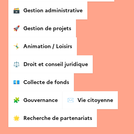
🗃
Gestion administrative
🚀
Gestion de projets
🤸‍♂️
Animation / Loisirs
⚖️
Droit et conseil juridique
💶
Collecte de fonds
🧩
Gouvernance
✉️
Vie citoyenne
🌟
Recherche de partenariats