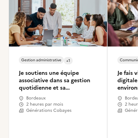
Gestion administrative
Communic
+1
Je soutiens une équipe
Je fais
associative dans sa gestion
digital
quotidienne et sa
enviro
communication interne
Bordeaux
Borde
2 heures par mois
2 heu
Générations Cobayes
Génér