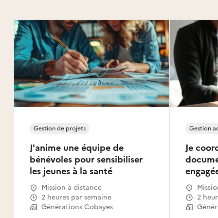
Gestion de projets
Gestion ad
J'anime une équipe de
Je coor
bénévoles pour sensibiliser
documen
les jeunes à la santé
engagé
Mission à distance
Missio
2 heures par semaine
2 heu
Générations Cobayes
Génér