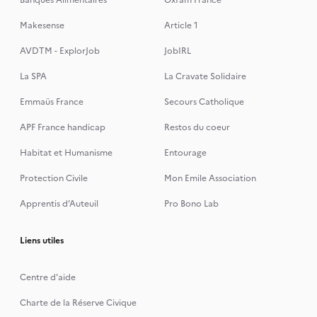
Banques Alimentaires
Oxfam France
Makesense
Article 1
AVDTM - ExplorJob
JobIRL
La SPA
La Cravate Solidaire
Emmaüs France
Secours Catholique
APF France handicap
Restos du coeur
Habitat et Humanisme
Entourage
Protection Civile
Mon Emile Association
Apprentis d’Auteuil
Pro Bono Lab
Liens utiles
Centre d'aide
Charte de la Réserve Civique