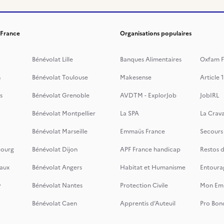
 France
Organisations populaires
Bénévolat Lille
Banques Alimentaires
Oxfam F
n
Bénévolat Toulouse
Makesense
Article 1
s
Bénévolat Grenoble
AVDTM - ExplorJob
JobIRL
Bénévolat Montpellier
La SPA
La Crava
Bénévolat Marseille
Emmaüs France
Secours
bourg
Bénévolat Dijon
APF France handicap
Restos 
aux
Bénévolat Angers
Habitat et Humanisme
Entoura
y
Bénévolat Nantes
Protection Civile
Mon Emi
Bénévolat Caen
Apprentis d’Auteuil
Pro Bon