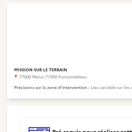
MISSION SUR LE TERRAIN
📍
77000 Melun
,
77300 Fontainebleau
Précisions sur la zone d’intervention :
Lieu variable sur le
Pré-requis pour réaliser cet