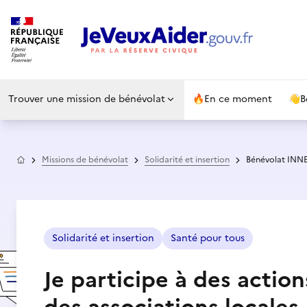
Trouver une mission de bénévolat
🔥
En ce moment
👋
B
Accueil
Missions de bénévolat
Solidarité et insertion
Bénévolat IN
Solidarité et insertion
Santé pour tous
Je participe à des actio