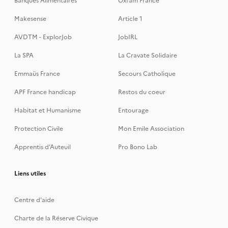
Banques Alimentaires
Oxfam France
Makesense
Article 1
AVDTM - ExplorJob
JobIRL
La SPA
La Cravate Solidaire
Emmaüs France
Secours Catholique
APF France handicap
Restos du coeur
Habitat et Humanisme
Entourage
Protection Civile
Mon Emile Association
Apprentis d’Auteuil
Pro Bono Lab
Liens utiles
Centre d'aide
Charte de la Réserve Civique