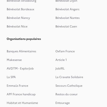
Bénévolat Strasbourg
Bénévolat Dijon
Bénévolat Bordeaux
Bénévolat Angers
Bénévolat Nancy
Bénévolat Nantes
Bénévolat Nice
Bénévolat Caen
Organisations populaires
Banques Alimentaires
Oxfam France
Makesense
Article 1
AVDTM - ExplorJob
JobIRL
La SPA
La Cravate Solidaire
Emmaüs France
Secours Catholique
APF France handicap
Restos du coeur
Habitat et Humanisme
Entourage