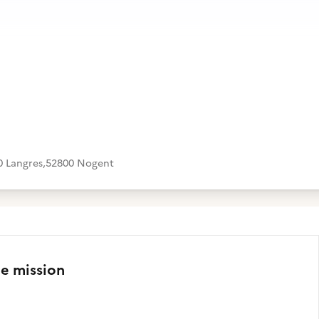
0 Langres
,
52800 Nogent
te mission