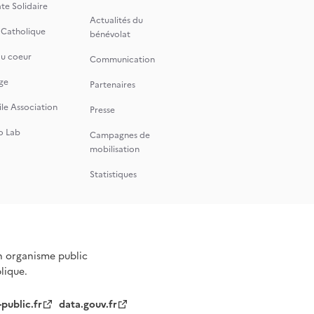
te Solidaire
Actualités du
 Catholique
bénévolat
du coeur
Communication
ge
Partenaires
le Association
Presse
o Lab
Campagnes de
mobilisation
Statistiques
n organisme public
blique.
-public.fr
data.gouv.fr