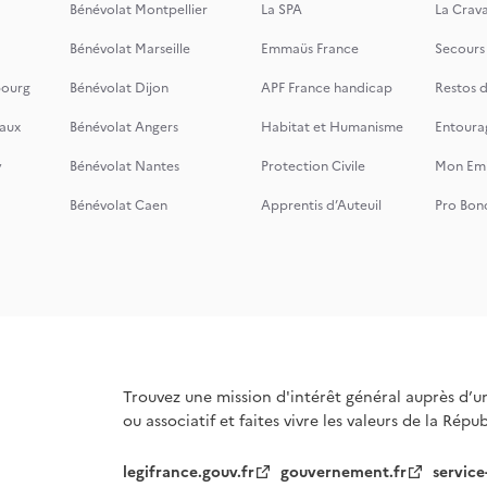
Bénévolat Montpellier
La SPA
La Crava
Bénévolat Marseille
Emmaüs France
Secours
bourg
Bénévolat Dijon
APF France handicap
Restos 
aux
Bénévolat Angers
Habitat et Humanisme
Entoura
y
Bénévolat Nantes
Protection Civile
Mon Emi
Bénévolat Caen
Apprentis d’Auteuil
Pro Bon
Trouvez une mission d'intérêt général auprès d’u
ou associatif et faites vivre les valeurs de la Répu
legifrance.gouv.fr
gouvernement.fr
service