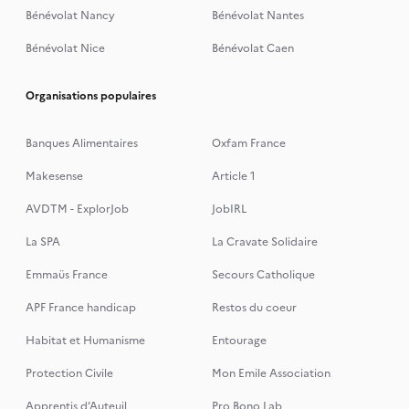
Bénévolat Nancy
Bénévolat Nantes
Bénévolat Nice
Bénévolat Caen
Organisations populaires
Banques Alimentaires
Oxfam France
Makesense
Article 1
AVDTM - ExplorJob
JobIRL
La SPA
La Cravate Solidaire
Emmaüs France
Secours Catholique
APF France handicap
Restos du coeur
Habitat et Humanisme
Entourage
Protection Civile
Mon Emile Association
Apprentis d’Auteuil
Pro Bono Lab