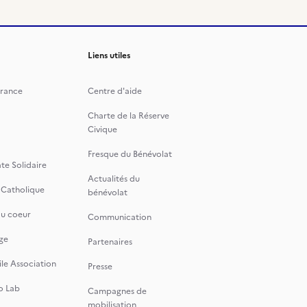
Liens utiles
rance
Centre d'aide
Charte de la Réserve
Civique
Fresque du Bénévolat
te Solidaire
Actualités du
 Catholique
bénévolat
du coeur
Communication
ge
Partenaires
le Association
Presse
o Lab
Campagnes de
mobilisation