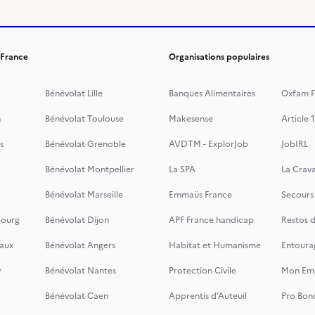
 France
Organisations populaires
Bénévolat Lille
Banques Alimentaires
Oxfam F
n
Bénévolat Toulouse
Makesense
Article 1
s
Bénévolat Grenoble
AVDTM - ExplorJob
JobIRL
Bénévolat Montpellier
La SPA
La Crava
Bénévolat Marseille
Emmaüs France
Secours
bourg
Bénévolat Dijon
APF France handicap
Restos 
aux
Bénévolat Angers
Habitat et Humanisme
Entoura
y
Bénévolat Nantes
Protection Civile
Mon Emi
Bénévolat Caen
Apprentis d’Auteuil
Pro Bon