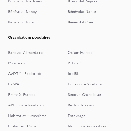
Bénévolat Bordeaux
Bénévolat Angers
Bénévolat Nancy
Bénévolat Nantes
Bénévolat Nice
Bénévolat Caen
Organisations populaires
Banques Alimentaires
Oxfam France
Makesense
Article 1
AVDTM - ExplorJob
JobIRL
La SPA
La Cravate Solidaire
Emmaüs France
Secours Catholique
APF France handicap
Restos du coeur
Habitat et Humanisme
Entourage
Protection Civile
Mon Emile Association