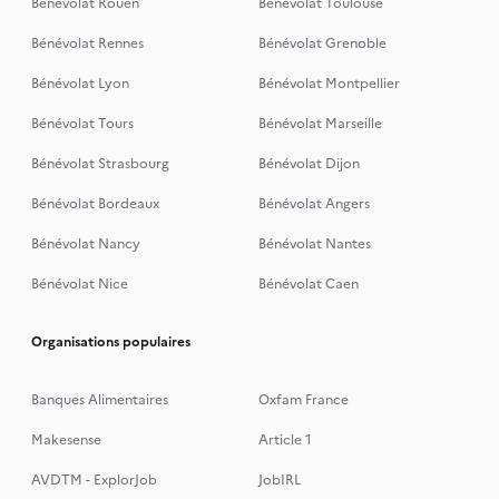
Bénévolat Rouen
Bénévolat Toulouse
Bénévolat Rennes
Bénévolat Grenoble
Bénévolat Lyon
Bénévolat Montpellier
Bénévolat Tours
Bénévolat Marseille
Bénévolat Strasbourg
Bénévolat Dijon
Bénévolat Bordeaux
Bénévolat Angers
Bénévolat Nancy
Bénévolat Nantes
Bénévolat Nice
Bénévolat Caen
Organisations populaires
Banques Alimentaires
Oxfam France
Makesense
Article 1
AVDTM - ExplorJob
JobIRL