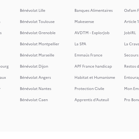
Bénévolat Lille
Banques Alimentaires
Oxfam F
n
Bénévolat Toulouse
Makesense
Article 1
s
Bénévolat Grenoble
AVDTM - ExplorJob
JobIRL
Bénévolat Montpellier
La SPA
La Crava
Bénévolat Marseille
Emmaüs France
Secours
bourg
Bénévolat Dijon
APF France handicap
Restos 
aux
Bénévolat Angers
Habitat et Humanisme
Entoura
y
Bénévolat Nantes
Protection Civile
Mon Emi
Bénévolat Caen
Apprentis d’Auteuil
Pro Bon