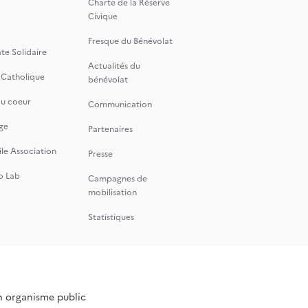
Charte de la Réserve
Civique
Fresque du Bénévolat
te Solidaire
Actualités du
 Catholique
bénévolat
du coeur
Communication
ge
Partenaires
le Association
Presse
o Lab
Campagnes de
mobilisation
Statistiques
n organisme public