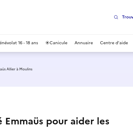
Trouv
énévolat 16 - 18 ans
☀️
Canicule
Annuaire
Centre d'aide
üs Allier à Moulins
é Emmaüs pour aider les