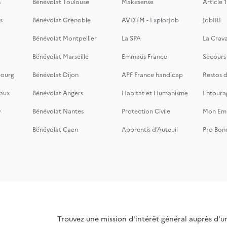
n
Bénévolat Toulouse
Makesense
Article 1
s
Bénévolat Grenoble
AVDTM - ExplorJob
JobIRL
Bénévolat Montpellier
La SPA
La Crava
Bénévolat Marseille
Emmaüs France
Secours
bourg
Bénévolat Dijon
APF France handicap
Restos 
aux
Bénévolat Angers
Habitat et Humanisme
Entoura
y
Bénévolat Nantes
Protection Civile
Mon Emi
Bénévolat Caen
Apprentis d’Auteuil
Pro Bon
Trouvez une mission d'intérêt général auprès d’u