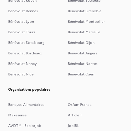
Bénévolat Rouen
Bénévolat Toulouse
Bénévolat Rennes
Bénévolat Grenoble
Bénévolat Lyon
Bénévolat Montpellier
Bénévolat Tours
Bénévolat Marseille
Bénévolat Strasbourg
Bénévolat Dijon
Bénévolat Bordeaux
Bénévolat Angers
Bénévolat Nancy
Bénévolat Nantes
Bénévolat Nice
Bénévolat Caen
Organisations populaires
Banques Alimentaires
Oxfam France
Makesense
Article 1
AVDTM - ExplorJob
JobIRL