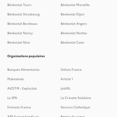
Bénévolat Tours
Bénévolat Marseille
Bénévolat Strasbourg
Bénévolat Dijon
Bénévolat Bordeaux
Bénévolat Angers
Bénévolat Nancy
Bénévolat Nantes
Bénévolat Nice
Bénévolat Caen
Organisations populaires
Banques Alimentaires
Oxfam France
Makesense
Article 1
AVDTM - ExplorJob
JobIRL
La SPA
La Cravate Solidaire
Emmaüs France
Secours Catholique
APF France handicap
Restos du coeur