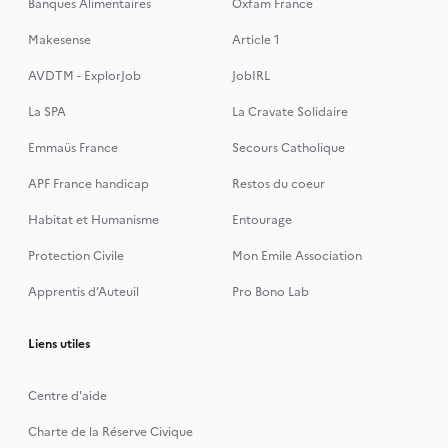
Banques Alimentaires
Oxfam France
Makesense
Article 1
AVDTM - ExplorJob
JobIRL
La SPA
La Cravate Solidaire
Emmaüs France
Secours Catholique
APF France handicap
Restos du coeur
Habitat et Humanisme
Entourage
Protection Civile
Mon Emile Association
Apprentis d’Auteuil
Pro Bono Lab
Liens utiles
Centre d'aide
Charte de la Réserve Civique