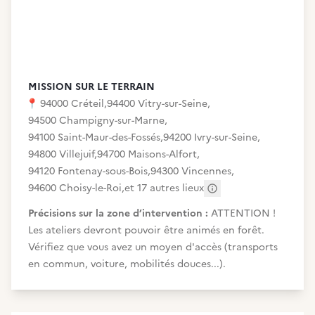
MISSION SUR LE TERRAIN
📍
94000 Créteil
,
94400 Vitry-sur-Seine
,
94500 Champigny-sur-Marne
,
94100 Saint-Maur-des-Fossés
,
94200 Ivry-sur-Seine
,
94800 Villejuif
,
94700 Maisons-Alfort
,
94120 Fontenay-sous-Bois
,
94300 Vincennes
,
94600 Choisy-le-Roi
,
et 17 autres lieux
Autres adresses
Précisions sur la zone d’intervention :
ATTENTION !
Les ateliers devront pouvoir être animés en forêt.
Vérifiez que vous avez un moyen d'accès (transports
en commun, voiture, mobilités douces...).