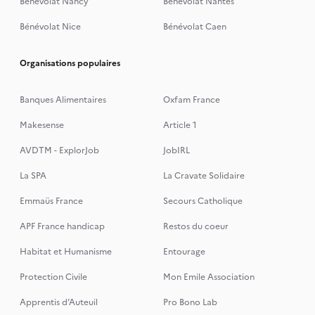
Bénévolat Nancy
Bénévolat Nantes
Bénévolat Nice
Bénévolat Caen
Organisations populaires
Banques Alimentaires
Oxfam France
Makesense
Article 1
AVDTM - ExplorJob
JobIRL
La SPA
La Cravate Solidaire
Emmaüs France
Secours Catholique
APF France handicap
Restos du coeur
Habitat et Humanisme
Entourage
Protection Civile
Mon Emile Association
Apprentis d’Auteuil
Pro Bono Lab