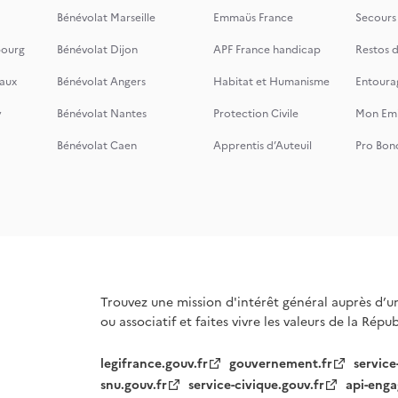
Bénévolat Marseille
Emmaüs France
Secours
bourg
Bénévolat Dijon
APF France handicap
Restos 
aux
Bénévolat Angers
Habitat et Humanisme
Entoura
y
Bénévolat Nantes
Protection Civile
Mon Emi
Bénévolat Caen
Apprentis d’Auteuil
Pro Bon
Trouvez une mission d'intérêt général auprès d’u
ou associatif et faites vivre les valeurs de la Répu
legifrance.gouv.fr
gouvernement.fr
service
snu.gouv.fr
service-civique.gouv.fr
api-enga