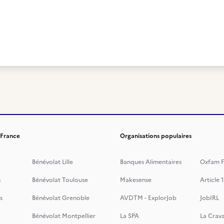
 France
Organisations populaires
Bénévolat Lille
Banques Alimentaires
Oxfam F
n
Bénévolat Toulouse
Makesense
Article 1
s
Bénévolat Grenoble
AVDTM - ExplorJob
JobIRL
Bénévolat Montpellier
La SPA
La Crava