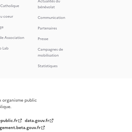
Actualités du
 Catholique
bénévolat
du coeur
Communication
ge
Partenaires
le Association
Presse
o Lab
Campagnes de
mobilisation
Statistiques
n organisme public
blique.
-public.fr
data.gouv.fr
gement.beta.gouv.fr