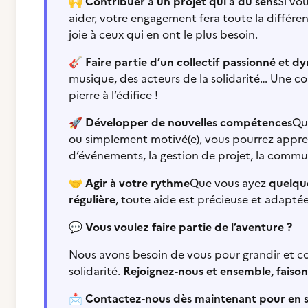
🙌
Contribuer à un projet qui a du sens
Si vo
aider, votre engagement fera toute la différe
joie à ceux qui en ont le plus besoin.
🎸
Faire partie d’un collectif passionné et 
musique, des acteurs de la solidarité… Une
pierre à l’édifice !
🚀
Développer de nouvelles compétences
Que
ou simplement motivé(e), vous pourrez appren
d’événements, la gestion de projet, la commun
🤝
Agir à votre rythme
Que vous ayez
quelque
régulière
, toute aide est précieuse et adaptée
💬
Vous voulez faire partie de l’aventure ?
Nous avons besoin de vous pour grandir et co
solidarité.
Rejoignez-nous et ensemble, faisons 
📩
Contactez-nous dès maintenant pour en sa