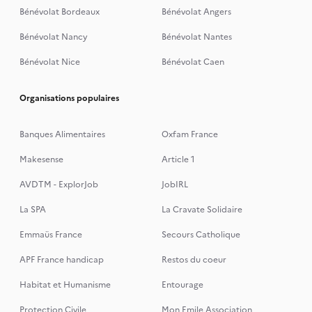
Bénévolat Bordeaux
Bénévolat Angers
Bénévolat Nancy
Bénévolat Nantes
Bénévolat Nice
Bénévolat Caen
Organisations populaires
Banques Alimentaires
Oxfam France
Makesense
Article 1
AVDTM - ExplorJob
JobIRL
La SPA
La Cravate Solidaire
Emmaüs France
Secours Catholique
APF France handicap
Restos du coeur
Habitat et Humanisme
Entourage
Protection Civile
Mon Emile Association