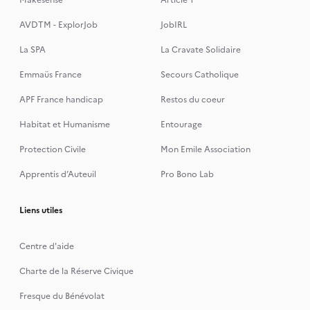
Makesense
Article 1
AVDTM - ExplorJob
JobIRL
La SPA
La Cravate Solidaire
Emmaüs France
Secours Catholique
APF France handicap
Restos du coeur
Habitat et Humanisme
Entourage
Protection Civile
Mon Emile Association
Apprentis d’Auteuil
Pro Bono Lab
Liens utiles
Centre d'aide
Charte de la Réserve Civique
Fresque du Bénévolat