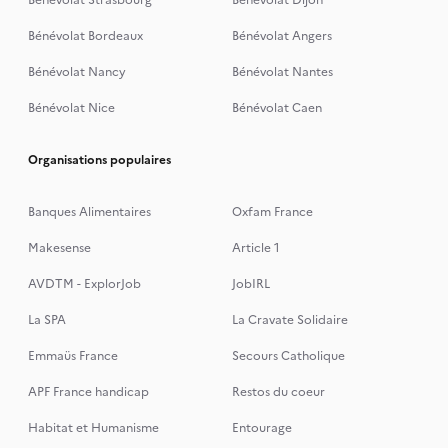
Bénévolat Strasbourg
Bénévolat Dijon
Bénévolat Bordeaux
Bénévolat Angers
Bénévolat Nancy
Bénévolat Nantes
Bénévolat Nice
Bénévolat Caen
Organisations populaires
Banques Alimentaires
Oxfam France
Makesense
Article 1
AVDTM - ExplorJob
JobIRL
La SPA
La Cravate Solidaire
Emmaüs France
Secours Catholique
APF France handicap
Restos du coeur
Habitat et Humanisme
Entourage