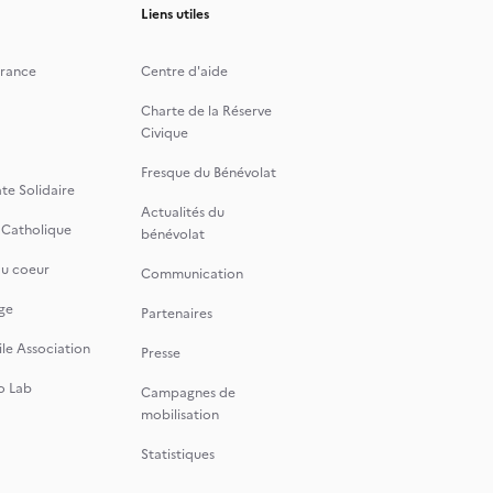
Liens utiles
rance
Centre d'aide
Charte de la Réserve
Civique
Fresque du Bénévolat
te Solidaire
Actualités du
 Catholique
bénévolat
du coeur
Communication
ge
Partenaires
le Association
Presse
o Lab
Campagnes de
mobilisation
Statistiques