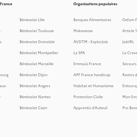
 France
Organisations populaires
Bénévolat Lille
Banques Alimentaires
Oxfam F
n
Bénévolat Toulouse
Makesense
Article 1
s
Bénévolat Grenoble
AVDTM - ExplorJob
JobIRL
Bénévolat Montpellier
La SPA
La Crava
Bénévolat Marseille
Emmaüs France
Secours
bourg
Bénévolat Dijon
APF France handicap
Restos 
aux
Bénévolat Angers
Habitat et Humanisme
Entoura
y
Bénévolat Nantes
Protection Civile
Mon Emi
Bénévolat Caen
Apprentis d’Auteuil
Pro Bon