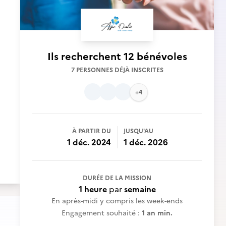
Ils recherchent
12 bénévoles
7 PERSONNES DÉJÀ INSCRITES
+4
À PARTIR DU
JUSQU'AU
1 déc. 2024
1 déc. 2026
DURÉE DE LA MISSION
1 heure
par
semaine
En après-midi y compris les week-ends
Engagement souhaité :
1 an min.