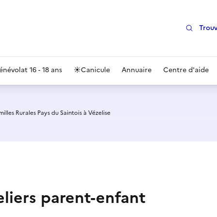
Trouv
énévolat 16 - 18 ans
☀️
Canicule
Annuaire
Centre d'aide
illes Rurales Pays du Saintois à Vézelise
eliers parent-enfant