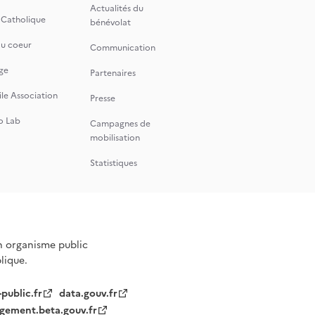
Actualités du
 Catholique
bénévolat
du coeur
Communication
ge
Partenaires
le Association
Presse
o Lab
Campagnes de
mobilisation
Statistiques
n organisme public
blique.
-public.fr
data.gouv.fr
gement.beta.gouv.fr