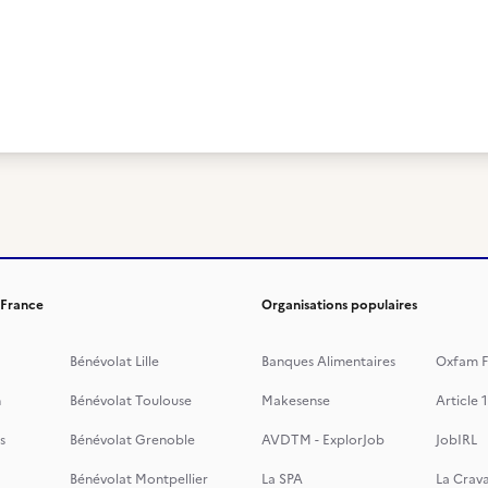
 France
Organisations populaires
Bénévolat Lille
Banques Alimentaires
Oxfam F
n
Bénévolat Toulouse
Makesense
Article 1
s
Bénévolat Grenoble
AVDTM - ExplorJob
JobIRL
Bénévolat Montpellier
La SPA
La Crava