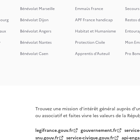
Bénévolat Marseille
Emmaüs France
Secours
bourg
Bénévolat Dijon
APF France handicap
Restos 
aux
Bénévolat Angers
Habitat et Humanisme
Entoura
y
Bénévolat Nantes
Protection Civile
Mon Emi
Bénévolat Caen
Apprentis d’Auteuil
Pro Bon
Trouvez une mission d'intérêt général auprès d’u
ou associatif et faites vivre les valeurs de la Répu
legifrance.gouv.fr
gouvernement.fr
service
snu.gouv.fr
service-civique.gouv.fr
api-enga