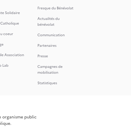
Fresque du Bénévolat
te Solidaire
Actualités du
 Catholique
bénévolat
du coeur
Communication
ge
Partenaires
le Association
Presse
o Lab
Campagnes de
mobilisation
Statistiques
n organisme public
blique.