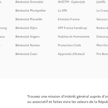
s
Bénévolat Grenoble
AVDTM - ExplorJob
JobIRL
Bénévolat Montpellier
La SPA
La Crava
Bénévolat Marseille
Emmaüs France
Secours
bourg
Bénévolat Dijon
APF France handicap
Restos 
aux
Bénévolat Angers
Habitat et Humanisme
Entoura
y
Bénévolat Nantes
Protection Civile
Mon Emi
Bénévolat Caen
Apprentis d’Auteuil
Pro Bon
Trouvez une mission d'intérêt général auprès d’u
ou associatif et faites vivre les valeurs de la Répu