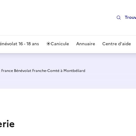
Trouv
énévolat 16 - 18 ans
☀️
Canicule
Annuaire
Centre d'aide
t France Bénévolat Franche-Comté à Montbéliard
erie