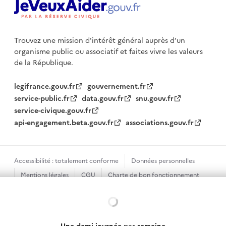
Trouvez une mission d'intérêt général auprès d’un
organisme public
ou associatif et faites vivre les valeurs
de la République.
legifrance.gouv.fr
gouvernement.fr
service-public.fr
data.gouv.fr
snu.gouv.fr
service-civique.gouv.fr
api-engagement.beta.gouv.fr
associations.gouv.fr
Accessibilité : totalement conforme
Données personnelles
Mentions légales
CGU
Charte de bon fonctionnement
Plan du site
Gestion des cookies
Chargement...
Sauf mention contraire, tous les textes de ce site sont sous
licence etalab-2.0