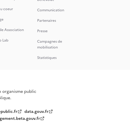
du coeur
Communication
ge
Partenaires
le Association
Presse
o Lab
Campagnes de
mobilisation
Statistiques
n organisme public
blique.
-public.fr
data.gouv.fr
gement.beta.gouv.fr