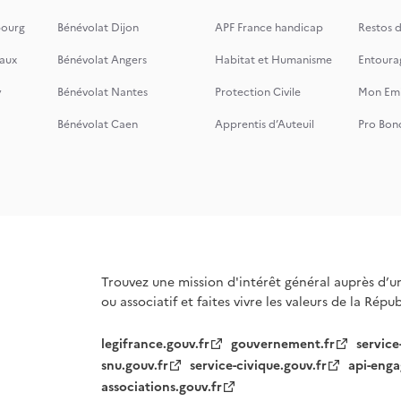
bourg
Bénévolat Dijon
APF France handicap
Restos 
aux
Bénévolat Angers
Habitat et Humanisme
Entoura
y
Bénévolat Nantes
Protection Civile
Mon Emi
Bénévolat Caen
Apprentis d’Auteuil
Pro Bon
Trouvez une mission d'intérêt général auprès d’u
ou associatif et faites vivre les valeurs de la Répu
legifrance.gouv.fr
gouvernement.fr
service
snu.gouv.fr
service-civique.gouv.fr
api-enga
associations.gouv.fr