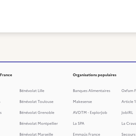
 France
Organisations populaires
Bénévolat Lille
Banques Alimentaires
Oxfam F
n
Bénévolat Toulouse
Makesense
Article 1
s
Bénévolat Grenoble
AVDTM - ExplorJob
JobIRL
Bénévolat Montpellier
La SPA
La Crava
Bénévolat Marseille
Emmaüs France
Secours