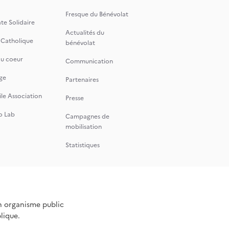
Fresque du Bénévolat
te Solidaire
Actualités du
 Catholique
bénévolat
du coeur
Communication
ge
Partenaires
le Association
Presse
o Lab
Campagnes de
mobilisation
Statistiques
n organisme public
blique.