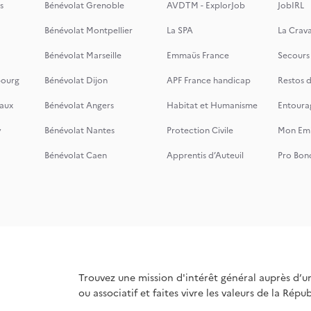
s
Bénévolat Grenoble
AVDTM - ExplorJob
JobIRL
Bénévolat Montpellier
La SPA
La Crava
Bénévolat Marseille
Emmaüs France
Secours
bourg
Bénévolat Dijon
APF France handicap
Restos 
aux
Bénévolat Angers
Habitat et Humanisme
Entoura
y
Bénévolat Nantes
Protection Civile
Mon Emi
Bénévolat Caen
Apprentis d’Auteuil
Pro Bon
Trouvez une mission d'intérêt général auprès d’u
ou associatif et faites vivre les valeurs de la Répu