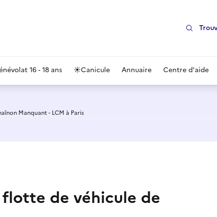
Trouv
énévolat 16 - 18 ans
☀️
Canicule
Annuaire
Centre d'aide
haînon Manquant - LCM à Paris
 flotte de véhicule de