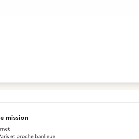
te mission
ernet
Paris et proche banlieue