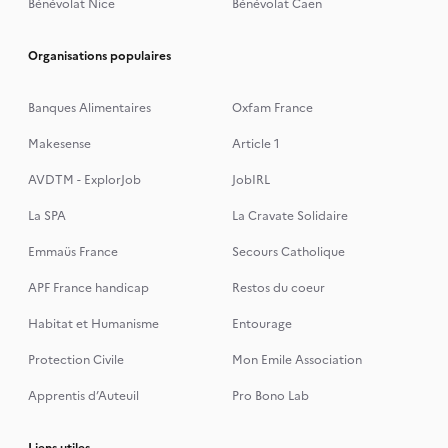
Bénévolat Nice
Bénévolat Caen
Organisations populaires
Banques Alimentaires
Oxfam France
Makesense
Article 1
AVDTM - ExplorJob
JobIRL
La SPA
La Cravate Solidaire
Emmaüs France
Secours Catholique
APF France handicap
Restos du coeur
Habitat et Humanisme
Entourage
Protection Civile
Mon Emile Association
Apprentis d’Auteuil
Pro Bono Lab
Liens utiles