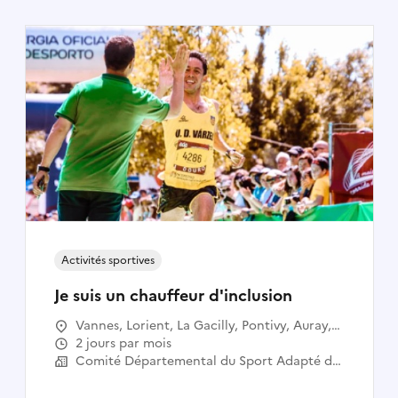
Activités sportives
Je suis un chauffeur d'inclusion
Vannes, Lorient, La Gacilly, Pontivy, Auray,
Locminé, Lanester, Hennebont, Ploërmel,
2 jours par mois
Plouay, Priziac, Baud, Guidel, Arzon, Saint-
Comité Départemental du Sport Adapté du Morbihan - CDSA 56
Dolay, Allaire, Questembert, Malestroit,
Josselin, Guer