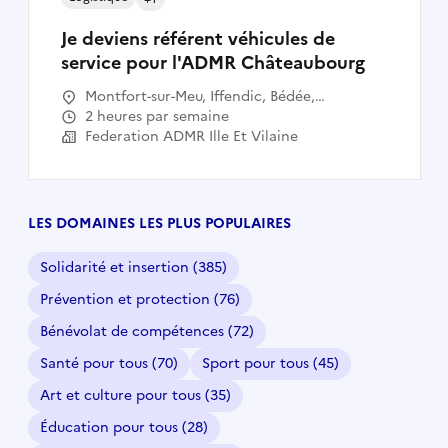
Je deviens référent véhicules de
service pour l'ADMR Châteaubourg
Montfort-sur-Meu, Iffendic, Bédée,
Pleumeleuc, Clayes, Breteil, La Chapelle-
2 heures par semaine
Thouarault, Talensac, Le Verger
Federation ADMR Ille Et Vilaine
LES DOMAINES LES PLUS POPULAIRES
Solidarité et insertion
(385)
Prévention et protection
(76)
Bénévolat de compétences
(72)
Santé pour tous
(70)
Sport pour tous
(45)
Art et culture pour tous
(35)
Éducation pour tous
(28)