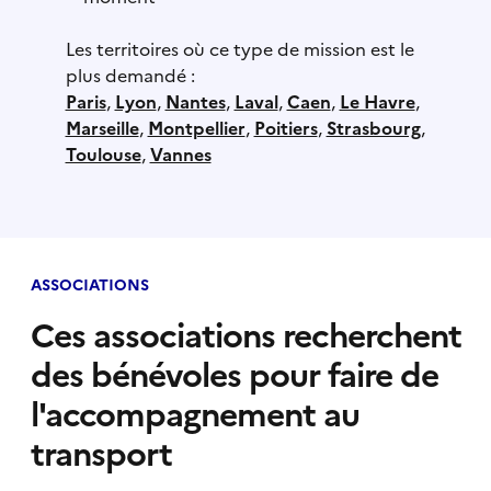
Les territoires où ce type de mission est le
plus demandé :
Paris
,
Lyon
,
Nantes
,
Laval
,
Caen
,
Le Havre
,
Marseille
,
Montpellier
,
Poitiers
,
Strasbourg
,
Toulouse
,
Vannes
ASSOCIATIONS
Ces associations recherchent
des bénévoles pour faire de
l'accompagnement au
transport