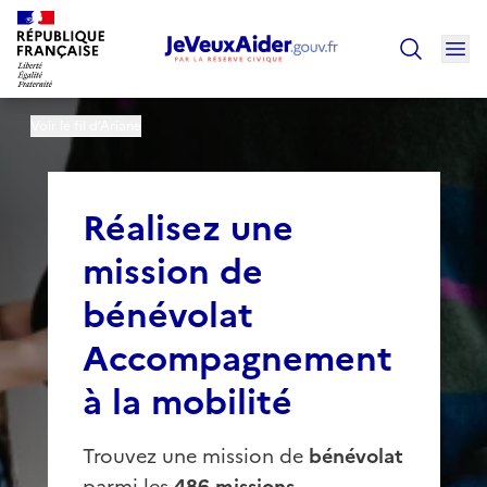
Ouv
Trouver un
Voir le fil d’Ariane
Réalisez une
mission de
bénévolat
Accompagnement
à la mobilité
Trouvez une mission de
bénévolat
parmi les
486 missions