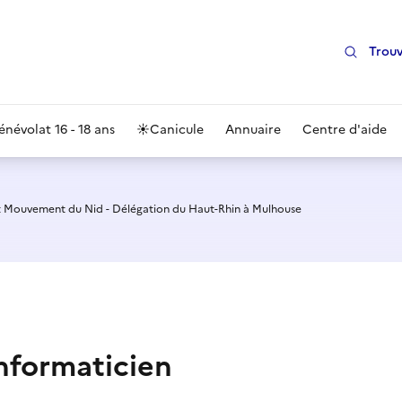
Trouv
énévolat 16 - 18 ans
☀️
Canicule
Annuaire
Centre d'aide
 Mouvement du Nid - Délégation du Haut-Rhin à Mulhouse
nformaticien