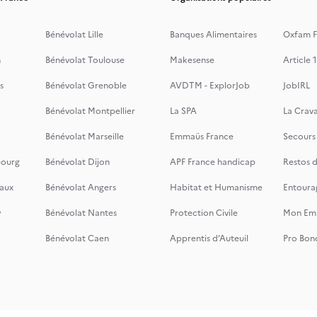
Bénévolat Lille
Banques Alimentaires
Oxfam F
n
Bénévolat Toulouse
Makesense
Article 1
s
Bénévolat Grenoble
AVDTM - ExplorJob
JobIRL
Bénévolat Montpellier
La SPA
La Crava
Bénévolat Marseille
Emmaüs France
Secours
bourg
Bénévolat Dijon
APF France handicap
Restos 
aux
Bénévolat Angers
Habitat et Humanisme
Entoura
y
Bénévolat Nantes
Protection Civile
Mon Emi
Bénévolat Caen
Apprentis d’Auteuil
Pro Bon