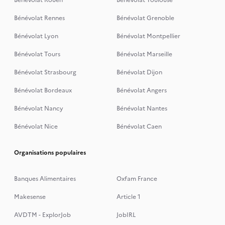
Bénévolat Rouen
Bénévolat Toulouse
Bénévolat Rennes
Bénévolat Grenoble
Bénévolat Lyon
Bénévolat Montpellier
Bénévolat Tours
Bénévolat Marseille
Bénévolat Strasbourg
Bénévolat Dijon
Bénévolat Bordeaux
Bénévolat Angers
Bénévolat Nancy
Bénévolat Nantes
Bénévolat Nice
Bénévolat Caen
Organisations populaires
Banques Alimentaires
Oxfam France
Makesense
Article 1
AVDTM - ExplorJob
JobIRL