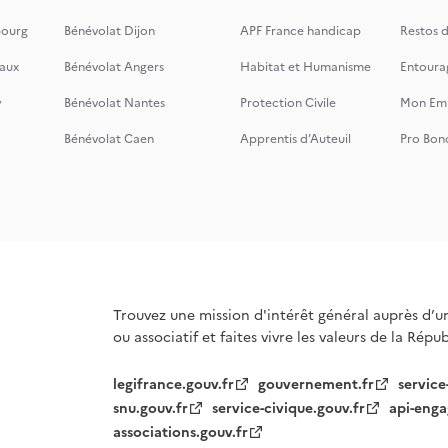
bourg
Bénévolat Dijon
APF France handicap
Restos 
aux
Bénévolat Angers
Habitat et Humanisme
Entoura
y
Bénévolat Nantes
Protection Civile
Mon Emi
Bénévolat Caen
Apprentis d’Auteuil
Pro Bon
Trouvez une mission d'intérêt général auprès d’u
ou associatif et faites vivre les valeurs de la Répu
legifrance.gouv.fr
gouvernement.fr
service
snu.gouv.fr
service-civique.gouv.fr
api-enga
associations.gouv.fr