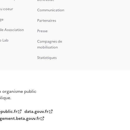
du coeur
Communication
ge
Partenaires
le Association
Presse
o Lab
Campagnes de
mobilisation
Statistiques
n organisme public
blique.
-public.fr
data.gouv.fr
gement.beta.gouv.fr