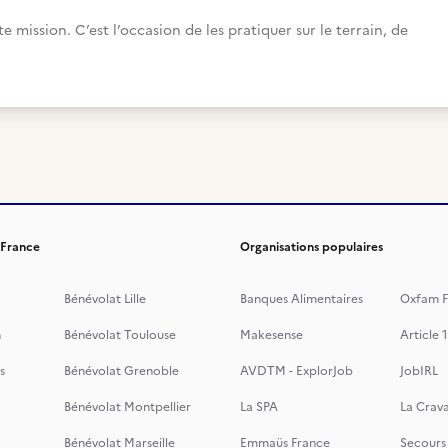
 mission. C’est l’occasion de les pratiquer sur le terrain, de
 France
Organisations populaires
Bénévolat Lille
Banques Alimentaires
Oxfam F
n
Bénévolat Toulouse
Makesense
Article 1
s
Bénévolat Grenoble
AVDTM - ExplorJob
JobIRL
Bénévolat Montpellier
La SPA
La Crava
Bénévolat Marseille
Emmaüs France
Secours