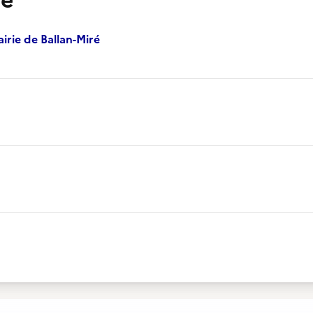
ne
irie de Ballan-Miré