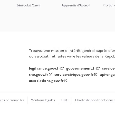
Bénévolat Caen
Apprentis d’Auteuil
Pro Bon
Trouvez une mission d'intérêt général auprès d’u
ou associatif et faites vivre les valeurs de la Répu
legifrance.gouv.fr
gouvernement.fr
service
snu.gouv.fr
service-civique.gouv.fr
api-enga
associations.gouv.fr
es personnelles
Mentions légales
CGU
Charte de bon fonctionne