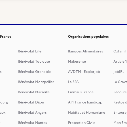
 France
Organisations populaires
Bénévolat Lille
Banques Alimentaires
Oxfam F
n
Bénévolat Toulouse
Makesense
Article 1
s
Bénévolat Grenoble
AVDTM - ExplorJob
JobIRL
Bénévolat Montpellier
La SPA
La Crava
Bénévolat Marseille
Emmaüs France
Secours
bourg
Bénévolat Dijon
APF France handicap
Restos 
aux
Bénévolat Angers
Habitat et Humanisme
Entoura
y
Bénévolat Nantes
Protection Civile
Mon Emi