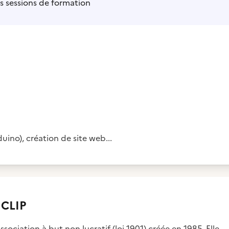
s sessions de formation
ino), création de site web...
 CLIP
sociation à but non lucratif (loi 1901) créée en 1985. Elle