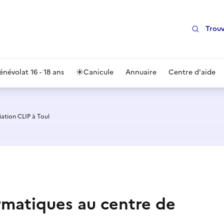
Trouv
énévolat 16 - 18 ans
☀️
Canicule
Annuaire
Centre d'aide
ation CLIP à Toul
ormatiques au centre de