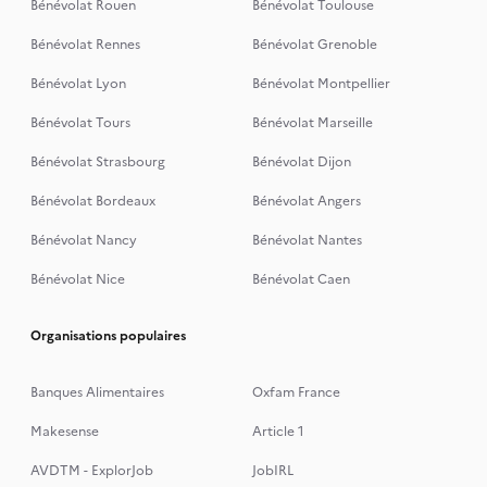
Bénévolat Rouen
Bénévolat Toulouse
Bénévolat Rennes
Bénévolat Grenoble
Bénévolat Lyon
Bénévolat Montpellier
Bénévolat Tours
Bénévolat Marseille
Bénévolat Strasbourg
Bénévolat Dijon
Bénévolat Bordeaux
Bénévolat Angers
Bénévolat Nancy
Bénévolat Nantes
Bénévolat Nice
Bénévolat Caen
Organisations populaires
Banques Alimentaires
Oxfam France
Makesense
Article 1
AVDTM - ExplorJob
JobIRL