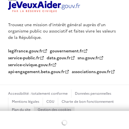
Trouvez une mission d'intérêt général auprès d’un
organisme public
ou associatif et faites vivre les valeurs
de la République.
legifrance.gouv.fr
gouvernement.fr
service-public.fr
data.gouv.fr
snu.gouv.fr
service-civique.gouv.fr
api-engagement.beta.gouv.fr
associations.gouv.fr
Accessibilité : totalement conforme
Données personnelles
Mentions légales
CGU
Charte de bon fonctionnement
Plan du site
Gestion des cookies
Sauf mention contraire, tous les textes de ce site sont sous
Chargement...