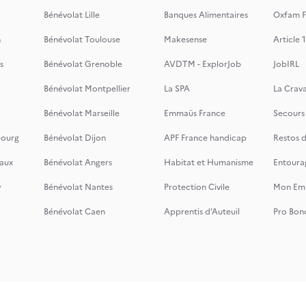
Bénévolat Lille
Banques Alimentaires
Oxfam F
n
Bénévolat Toulouse
Makesense
Article 1
s
Bénévolat Grenoble
AVDTM - ExplorJob
JobIRL
Bénévolat Montpellier
La SPA
La Crava
Bénévolat Marseille
Emmaüs France
Secours
bourg
Bénévolat Dijon
APF France handicap
Restos 
aux
Bénévolat Angers
Habitat et Humanisme
Entoura
y
Bénévolat Nantes
Protection Civile
Mon Emi
Bénévolat Caen
Apprentis d’Auteuil
Pro Bon